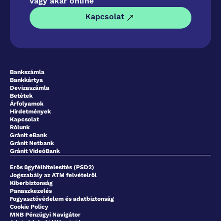
vagy akár online
Kapcsolat
Bankszámla
Bankkártya
Devizaszámla
Betétek
Árfolyamok
Hirdetmények
Kapcsolat
Rólunk
Gránit eBank
Gránit Netbank
Gránit VideóBank
Erős ügyfélhitelesítés (PSD2)
Jogszabály az ATM felvételről
Kiberbiztonság
Panaszkezelés
Fogyasztóvédelem és adatbiztonság
Cookie Policy
MNB Pénzügyi Navigátor