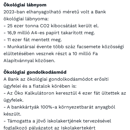
Ökológiai lábnyom
2023-ban elhanyagolható méretű volt a Bank
ökológiai lábnyoma:
- 25 ezer tonna CO2 kibocsátást került el.
- 16,9 millió A4-es papírt takarított meg.
- 11 ezer fát mentett meg.
- Munkatársai évente több száz facsemete közösségi
elültetésében vesznek részt a 10 millió Fa
Alapítvánnyal közösen.
Ökológiai gondolkodásmód
A Bank az ökológiai gondolkodásmódot erősíti
ügyfelei és a fiatalok körében is:
- Az Öko Kalkulátoron keresztül 4 ezer fát ültettek az
ügyfelek.
- A bankkártyák 100%-a környezetbarát anyagból
készült.
- Támogatta a jövő iskolakertjének tervezésével
foglalkozó pályázatot az Iskolakertekért