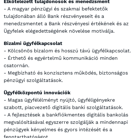
Elkötelezett tulajdonosok és menedzsment
- A magyar pénzügyi és szakmai befektetők
tulajdonában álló Bank részvényeseit és a
menedzsmentet a Bank részvényesi értékének és az
Ügyfelek elégedettségének növelése motiválja.
Bizalmi ügyfélkapcsolat
- Kölcsönös bizalom és hosszú távú ügyfélkapcsolat.
- Érthető és egyértelmű kommunikáció minden
csatornán.
- Megbízható és konzisztens működés, biztonságos
pénzügyi szolgáltatások.
Ügyfélközpontú innovációk
- Magas ügyfélélményt nyújtó, ügyféligényekre
szabott, piacvezető digitális banki szolgáltatások.
- A fejlesztések a bankfiókmentes digitális bankolás
megvalósításával egyszerre szolgálják a mindennapi
pénzügyek kényelmes és gyors intézését és a
fenntarthatóságot.