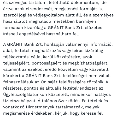
és szöveges tartalom, letölthető dokumentum, ide
értve azok elrendezését, megjelenési formáját is,
szerzői jogi és védjegyoltalom alatt áll, és a személyes
használatot meghaladó mértékben bármilyen
formában kizárólag a GRÁNIT Bank Zrt. előzetes
írásbeli engedélyével használható fel.
A GRÁNIT Bank Zrt. honlapján valamennyi információ,
adat, feltétel, meghatározás vagy leírás kizárólag
tájékoztatási céllal kerül közzétételre, azok
teljességéért, pontosságáért és megbízhatóságáért,
valamint az ezekből eredő közvetlen vagy közvetett
károkért a GRÁNIT Bank Zrt. felelősséget nem vállal,
felhasználásuk az Ön saját felelősségére történik. A
részletes, pontos és aktuális feltételrendszert az
Ügyfélszolgálatunkon közzétett, mindenkor hatályos
Üzletszabályzat, Általános Szerződési Feltételek és
vonatkozó Hirdetmények tartalmazzák, melyek
megismerése érdekében, kérjük, hogy keresse fel