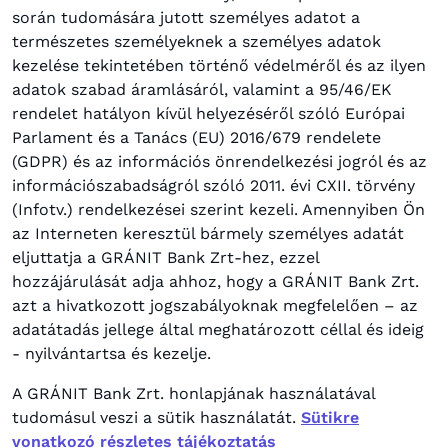
során tudomására jutott személyes adatot a
természetes személyeknek a személyes adatok
kezelése tekintetében történő védelméről és az ilyen
adatok szabad áramlásáról, valamint a 95/46/EK
rendelet hatályon kívül helyezéséről szóló Európai
Parlament és a Tanács (EU) 2016/679 rendelete
(GDPR) és az információs önrendelkezési jogról és az
információszabadságról szóló 2011. évi CXII. törvény
(Infotv.) rendelkezései szerint kezeli. Amennyiben Ön
az Interneten keresztül bármely személyes adatát
eljuttatja a GRÁNIT Bank Zrt-hez, ezzel
hozzájárulását adja ahhoz, hogy a GRÁNIT Bank Zrt.
azt a hivatkozott jogszabályoknak megfelelően – az
adatátadás jellege által meghatározott céllal és ideig
- nyilvántartsa és kezelje.
A GRÁNIT Bank Zrt. honlapjának használatával
tudomásul veszi a sütik használatát.
Sütikre
vonatkozó részletes tájékoztatás