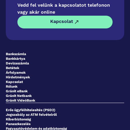
Vedd fel velünk a kapcsolatot telefonon
vagy akár online
Kapcsolat
Bankszámla
Bankkártya
Devizaszámla
Betétek
Árfolyamok
Hirdetmények
Kapcsolat
Rólunk
Gránit eBank
Gránit Netbank
Gránit VideóBank
Erős ügyfélhitelesítés (PSD2)
Jogszabály az ATM felvételről
Kiberbiztonság
Panaszkezelés
Fogyasztóvédelem és adatbiztonság